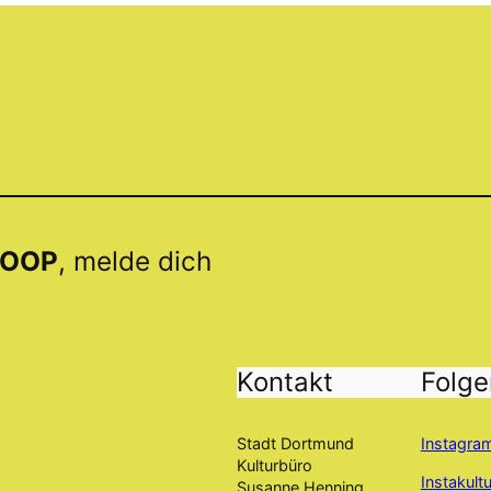
OOP
, melde dich
Kontakt
Folge
Stadt Dortmund
Instagra
Kulturbüro
Instakult
Susanne Henning