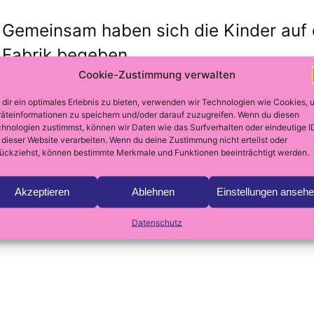
Gemeinsam haben sich die Kinder auf 
Fabrik begeben.
Cookie-Zustimmung verwalten
Aus Spiel, Bewegung, Klängen und selb
voller überraschender
dir ein optimales Erlebnis zu bieten, verwenden wir Technologien wie Cookies, 
äteinformationen zu speichern und/oder darauf zuzugreifen. Wenn du diesen
Entdeckungen entstanden.
hnologien zustimmst, können wir Daten wie das Surfverhalten oder eindeutige I
 dieser Website verarbeiten. Wenn du deine Zustimmung nicht erteilst oder
Ein Theaterprojekt mit Vorschulkinder
ückziehst, können bestimmte Merkmale und Funktionen beeinträchtigt werden.
Rahmen des WOOOP-Theaterfestivals
Akzeptieren
Ablehnen
Einstellungen anseh
Datenschutz