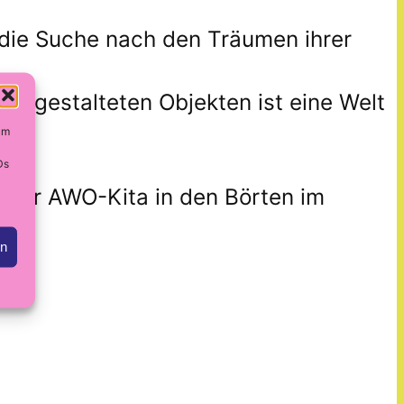
die Suche nach den Träumen ihrer
st gestalteten Objekten ist eine Welt
um
Ds
n der AWO-Kita in den Börten im
en