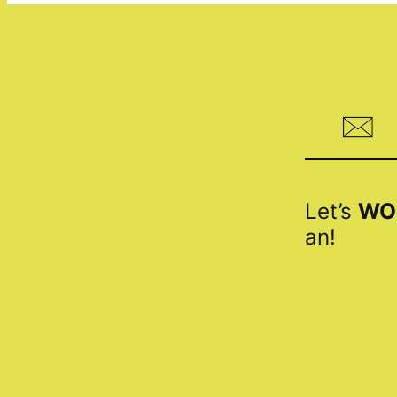
Let’s
WO
an!