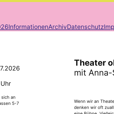
026
Informationen
Archiv
Datenschutz
Im
Theater 
.7.2026
mit Anna-
 Uhr
 sich an
Wenn wir an Theate
assen 5-7
denken wir oft zuall
eine Bühne. Viellei