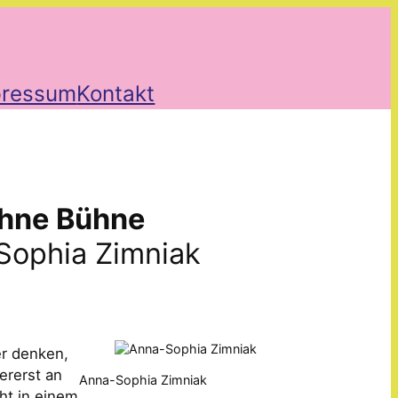
pressum
Kontakt
ohne Bühne
Sophia Zimniak
r denken,
ererst an
Anna-Sophia Zimniak
cht in einem