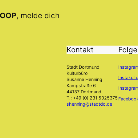
OOP
, melde dich
Kontakt
Folge
Stadt Dortmund
Instagra
Kulturbüro
Instakult
Susanne Henning
Kampstraße 6
Instagr
44137 Dortmund
T.: +49 (0) 231 5025375
Faceboo
shenning@stadtdo.de