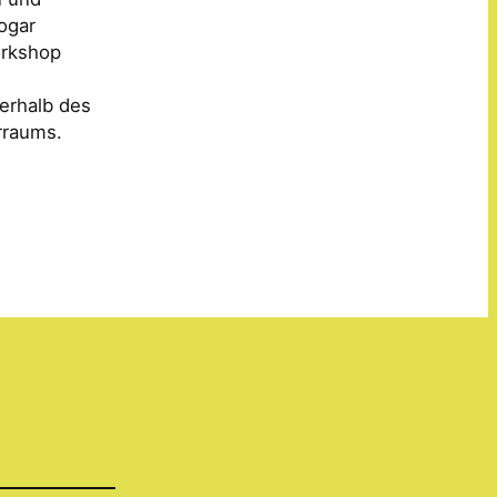
sogar
orkshop
erhalb des
rraums.