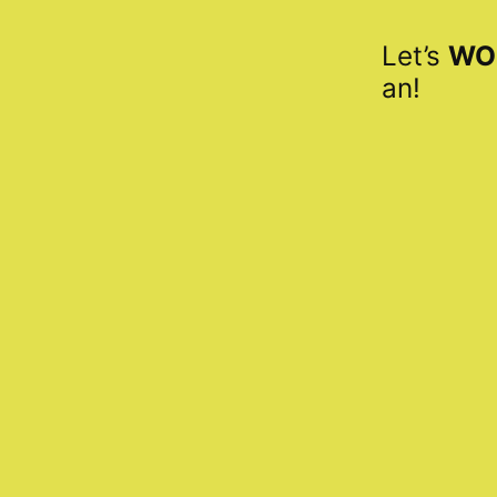
Let’s
WO
an!