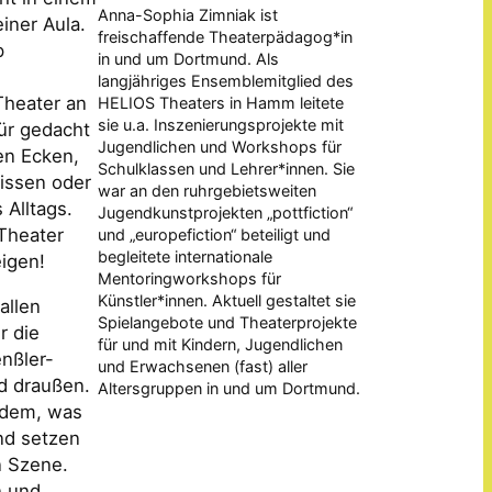
Anna-Sophia Zimniak ist
iner Aula.
freischaffende Theaterpädagog*in
p
in und um Dortmund. Als
e
langjähriges Ensemblemitglied des
Theater an
HELIOS Theaters in Hamm leitete
sie u.a. Inszenierungsprojekte mit
für gedacht
Jugendlichen und Workshops für
ten Ecken,
Schulklassen und Lehrer*innen. Sie
issen oder
war an den ruhrgebietsweiten
Alltags.
Jugendkunstprojekten „pottfiction“
 Theater
und „europefiction“ beteiligt und
begleitete internationale
igen!
Mentoringworkshops für
Künstler*innen. Aktuell gestaltet sie
allen
Spielangebote und Theaterprojekte
r die
für und mit Kindern, Jugendlichen
nßler-
und Erwachsenen (fast) aller
d draußen.
Altersgruppen in und um Dortmund.
 dem, was
und setzen
n Szene.
n und