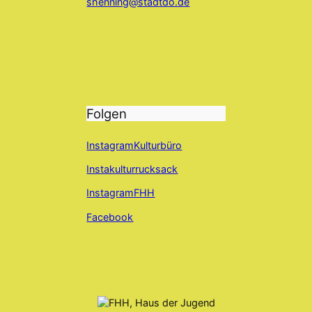
shenning@stadtdo.de
Folgen
InstagramKulturbüro
Instakulturrucksack
InstagramFHH
Facebook